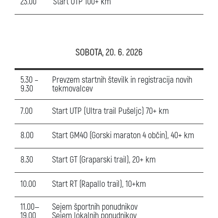
23.00
Start UTP 100+ km
SOBOTA, 20. 6. 2026
5.30 –
Prevzem startnih številk in registracija novih
9.30
tekmovalcev
7.00
Start UTP (Ultra trail Pušeljc) 70+ km
8.00
Start GM4O (Gorski maraton 4 občin), 40+ km
8.30
Start GT (Graparski trail), 20+ km
10.00
Start RT (Rapallo trail), 10+km
11.00—
Sejem športnih ponudnikov
19.00
Sejem lokalnih ponudnikov