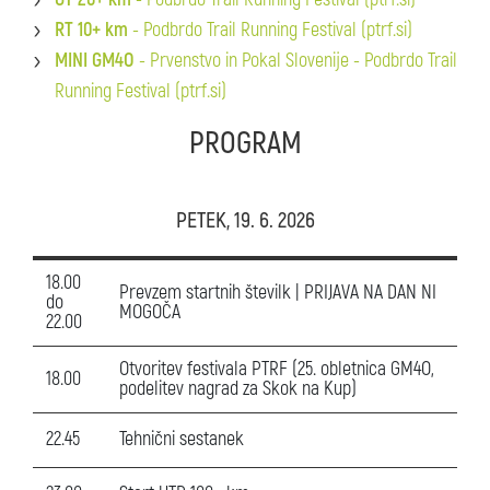
RT 10+ km
- Podbrdo Trail Running Festival (ptrf.si)
MINI GM4O
- Prvenstvo in Pokal Slovenije - Podbrdo Trail
Running Festival (ptrf.si)
PROGRAM
PETEK, 19. 6. 2026
18.00
Prevzem startnih številk | PRIJAVA NA DAN NI
do
MOGOČA
22.00
Otvoritev festivala PTRF (25. obletnica GM4O,
18.00
podelitev nagrad za Skok na Kup)
22.45
Tehnični sestanek