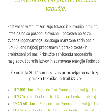
vzdušje.
Festival že vrsto let združuje tekače iz Slovenije in tujine,
letos pa bo še posebej slovesno – potekala bo že 25.
izvedba legendarnega Gorskega maratona štirih občin
(GM4O), ene najbolj prepoznavnih gorsko tekaških
preizkušenj pri nas. Pridružite se vikendu nepozabnih
razgledov, športnih izzivov in edinstvene energije Podbrda!
Že od leta 2002 samo za vas pripravljamo najtežje
gorsko tekaške in trail izzive:
UTP 100+ km
- Podbrdo Trail Running Festival (ptrf.si)
UTP 70+ km
- Podbrdo Trail Running Festival (ptrf.si)
GM4O 40+ km
- Podbrdo Trail Running Festival (ptrf.si)
GT 20+ km
- Podbrdo Trail Running Festival (ptrf.si)