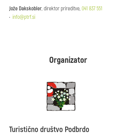
Jože Dakskobler
, direktor prireditve,
041 837 551
•
info@ptrf.si
Organizator
Turistično društvo Podbrdo