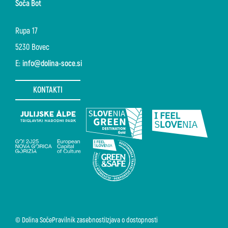
Soča Bot
Rupa 17
5230 Bovec
E:
info@dolina-soce.si
KONTAKTI
© Dolina Soče
Pravilnik zasebnosti
Izjava o dostopnosti