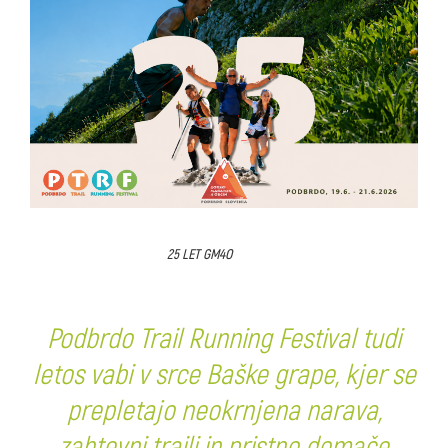
25 LET GM4O
Podbrdo Trail Running Festival tudi
letos vabi v srce Baške grape, kjer se
prepletajo neokrnjena narava,
zahtevni traili in pristno domače