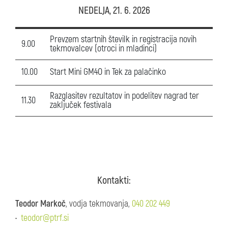
NEDELJA, 21. 6. 2026
Prevzem startnih številk in registracija novih
9.00
tekmovalcev (otroci in mladinci)
10.00
Start Mini GM4O in Tek za palačinko
Razglasitev rezultatov in podelitev nagrad ter
11.30
zaključek festivala
Kontakti:
Teodor Markoč
, vodja tekmovanja,
040 202 449
•
teodor@ptrf.si