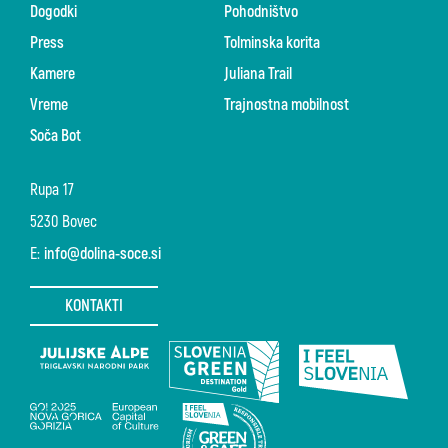
Dogodki
Pohodništvo
Press
Tolminska korita
Kamere
Juliana Trail
Vreme
Trajnostna mobilnost
Soča Bot
Rupa 17
5230 Bovec
E:
info@dolina-soce.si
KONTAKTI