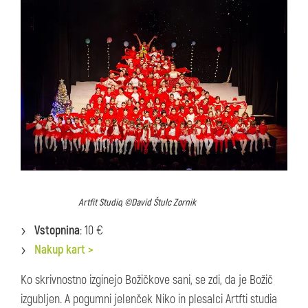
Artfit Studio, ©David Štulc Zornik
Vstopnina
: 10 €
Nakup kart >
Ko skrivnostno izginejo Božičkove sani, se zdi, da je Božič
izgubljen. A pogumni jelenček Niko in plesalci Artfti studia