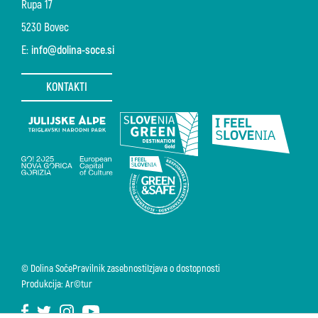
Rupa 17
5230 Bovec
E:
info@dolina-soce.si
KONTAKTI
© Dolina Soče
Pravilnik zasebnosti
Izjava o dostopnosti
Produkcija: Ar©tur