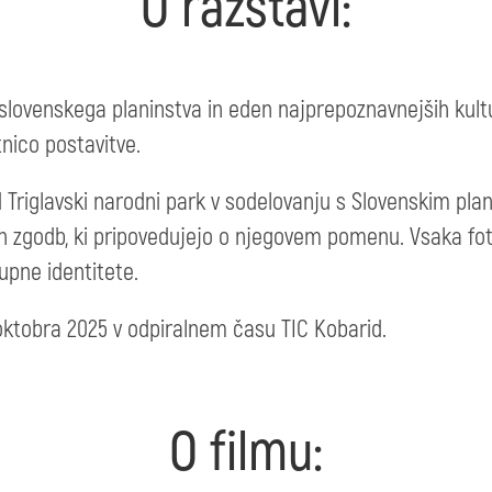
O razstavi:
l slovenskega planinstva in eden najprepoznavnejših kult
tnico postavitve.
d Triglavski narodni park v sodelovanju s Slovenskim pl
ih zgodb, ki pripovedujejo o njegovem pomenu. Vsaka fot
kupne identitete.
oktobra 2025 v odpiralnem času TIC Kobarid.
O filmu: