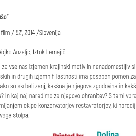
ušo"
ilm / 52', 2014 /Slovenija
Vojko Anzeljc, Iztok Lemajič
e za vse nas izjemen krajinski motiv in nenadomestljiv si
inskih in drugih izjemnih lastnosti ima poseben pomen za
, kako so skrbeli zanj, kakšna je njegova zgodovina in 
 In kaj naj naredimo za njegovo ohranitev? S temi vpra
ljanjem ekipe konzervatorjev restavratorjev, ki naredi
evega stolpa.