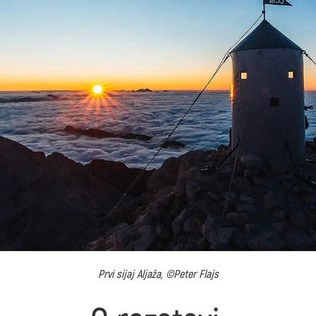
Prvi sijaj Aljaža, ©Peter Flajs