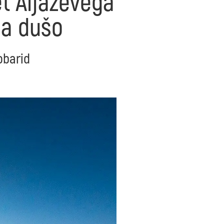
et Aljaževega
ma dušo
obarid