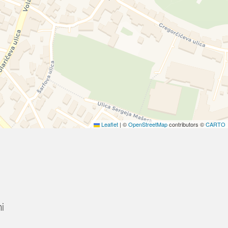
Leaflet
|
©
OpenStreetMap
contributors ©
CARTO
i