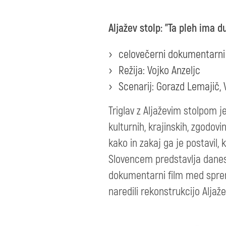
Aljažev stolp: "Ta pleh ima d
celovečerni dokumentarni f
Režija: Vojko Anzeljc
Scenarij: Gorazd Lemajič, 
Triglav z Aljaževim stolpom j
kulturnih, krajinskih, zgodov
kako in zakaj ga je postavil
Slovencem predstavlja danes?
dokumentarni film med sprem
naredili rekonstrukcijo Aljaž