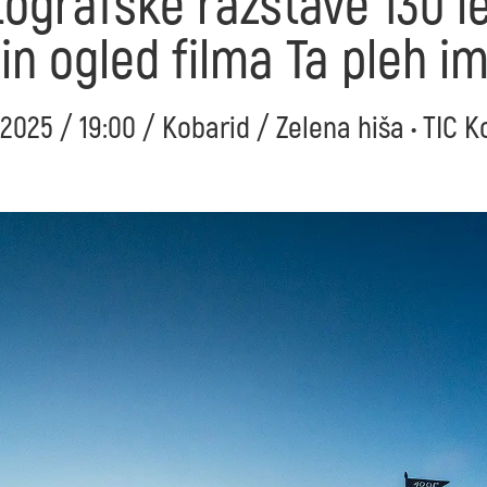
tografske razstave 130 l
 in ogled filma Ta pleh i
. 2025 / 19:00 / Kobarid / Zelena hiša • TIC K