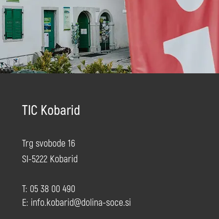
TIC Kobarid
Trg svobode 16
SI-5222 Kobarid
T: 05 38 00 490
E:
info.kobarid@dolina-soce.si