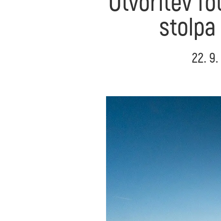
Otvoritev fo
stolpa
22. 9