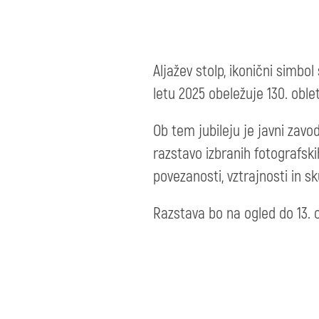
Aljažev stolp, ikonični simbo
letu 2025 obeležuje 130. oble
Ob tem jubileju je javni zavo
razstavo izbranih fotografsk
povezanosti, vztrajnosti in s
Razstava bo na ogled do 13. 