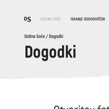
Iz
DOLINA SOČE
ISKANJE DOGODIVŠČIN
Po
Dolina Soče
/
Dogodki
Dogodki
TOLMINSKA KORITA
Iskani niz...
Predlogi