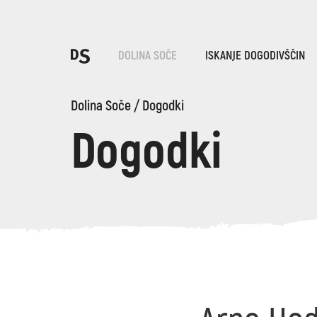
Iz
DOLINA SOČE
ISKANJE DOGODIVŠČIN
Po
Dolina Soče
/
Dogodki
Dogodki
TOLMINSKA KORITA
Iskani niz...
Predlogi