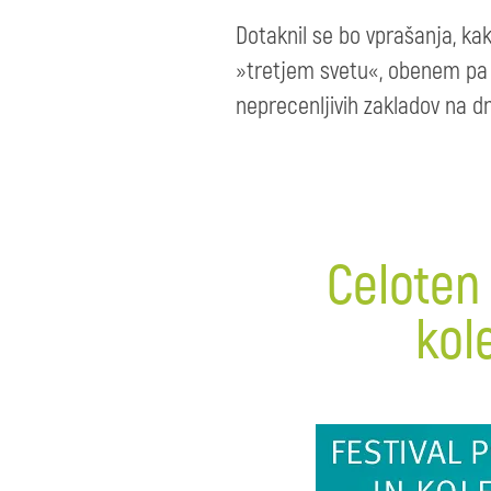
Dotaknil se bo vprašanja, k
»tretjem svetu«, obenem pa ra
neprecenljivih zakladov na d
Celoten
kol