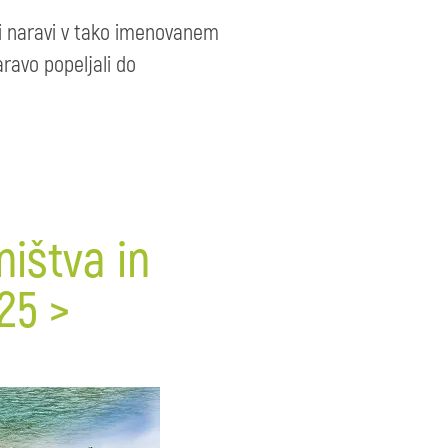
ni naravi v tako imenovanem
aravo popeljali do
ištva in
25 >