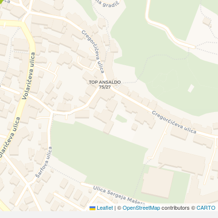
Leaflet
|
©
OpenStreetMap
contributors ©
CARTO