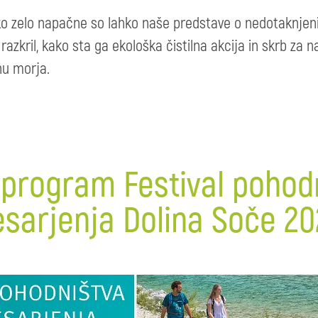
ako zelo napačne so lahko naše predstave o nedotaknje
zkril, kako sta ga ekološka čistilna akcija in skrb za n
nu morja.
 program Festival pohodn
esarjenja Dolina Soče 20