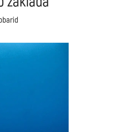
do zaklada
Kobarid