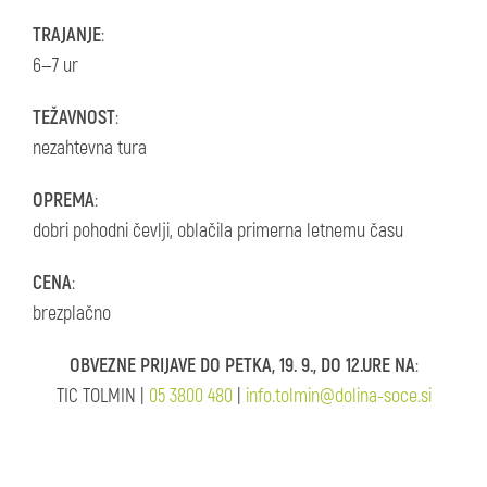
TRAJANJE
:
6—7 ur
TEŽAVNOST
:
nezahtevna tura
OPREMA
:
dobri pohodni čevlji, oblačila primerna letnemu času
CENA
:
brezplačno
OBVEZNE PRIJAVE DO PETKA, 19. 9., DO 12.URE NA
:
TIC TOLMIN |
05 3800 480
|
info.tolmin@dolina-soce.si