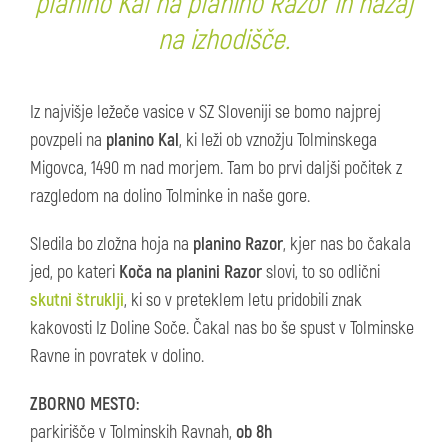
planino Kal na planino Razor in nazaj
na izhodišče.
Iz najvišje ležeče vasice v SZ Sloveniji se bomo najprej
povzpeli na
planino Kal
, ki leži ob vznožju Tolminskega
Migovca, 1490 m nad morjem. Tam bo prvi daljši počitek z
razgledom na dolino Tolminke in naše gore.
Sledila bo zložna hoja na
planino Razor
, kjer nas bo čakala
jed, po kateri
Koča na planini Razor
slovi, to so odlični
skutni štruklji
, ki so v preteklem letu pridobili znak
kakovosti Iz Doline Soče. Čakal nas bo še spust v Tolminske
Ravne in povratek v dolino.
ZBORNO MESTO:
parkirišče v Tolminskih Ravnah,
ob 8h