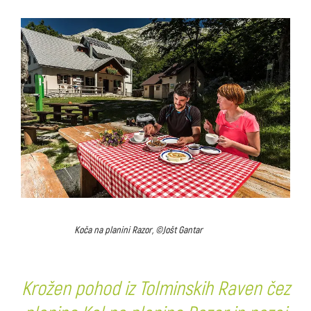
Koča na planini Razor, ©Jošt Gantar
Krožen pohod iz Tolminskih Raven čez