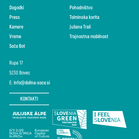
Dogodki
Pohodništvo
Press
Tolminska korita
Kamere
Juliana Trail
Vreme
Trajnostna mobilnost
Soča Bot
Rupa 17
5230 Bovec
E:
info@dolina-soce.si
KONTAKTI