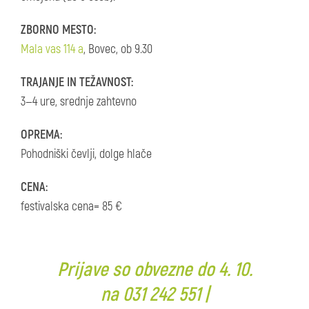
ZBORNO MESTO:
Mala vas 114 a
, Bovec, ob 9.30
TRAJANJE IN TEŽAVNOST:
3—4 ure, srednje zahtevno
OPREMA:
Pohodniški čevlji, dolge hlače
CENA:
festivalska cena= 85 €
Prijave so obvezne do 4. 10.
na
031 242 551
|