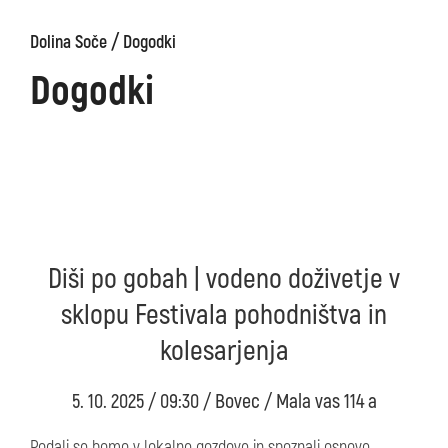
/
Dolina Soče
Dogodki
Dogodki
Diši po gobah | vodeno doživetje v
sklopu Festivala pohodništva in
kolesarjenja
5. 10. 2025 / 09:30 / Bovec / Mala vas 114 a
Podali se bomo v lokalne gozdove in spoznali osnove