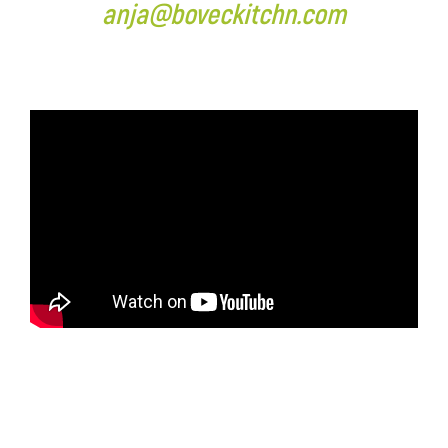
anja@boveckitchn.com