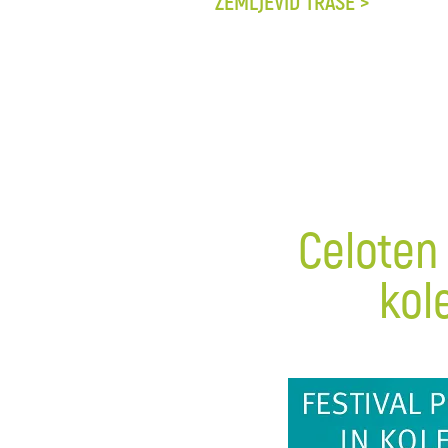
ZEMLJEVID TRASE >
Celoten
kol