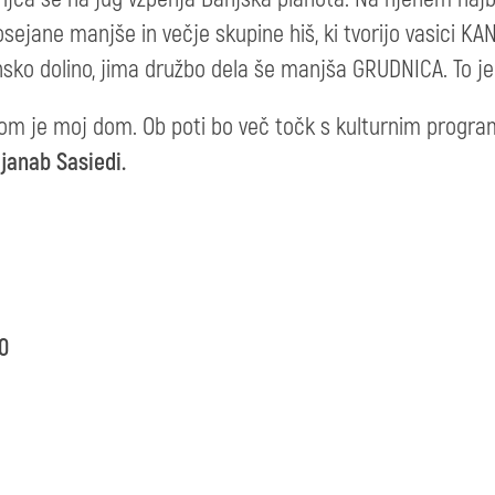
osejane manjše in večje skupine hiš, ki tvorijo vasici K
sko dolino, jima družbo dela še manjša GRUDNICA. To 
om je moj dom. Ob poti bo več točk s kulturnim progra
janab Sasiedi.
0