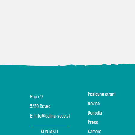
Poslovne strani
Rupa 17
Novice
5230 Bovec
Dogodki
E:
info@dolina-soce.si
Press
KONTAKTI
Kamere