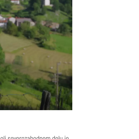
bolj severozahodnem delu je