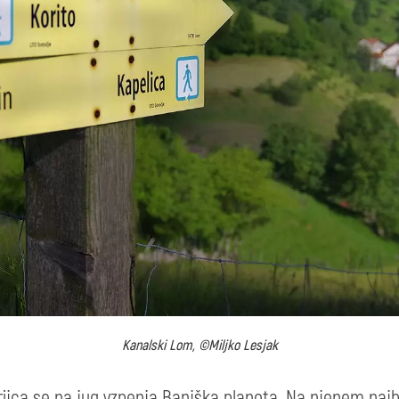
Kanalski Lom, ©Miljko Lesjak
rijca se na jug vzpenja Banjška planota. Na njenem naj