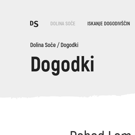
Iz
DOLINA SOČE
ISKANJE DOGODIVŠČIN
Po
Dolina Soče
/
Dogodki
Dogodki
TOLMINSKA KORITA
Iskani niz...
Predlogi