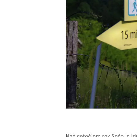
Nad sotočjem rek Soča in Id