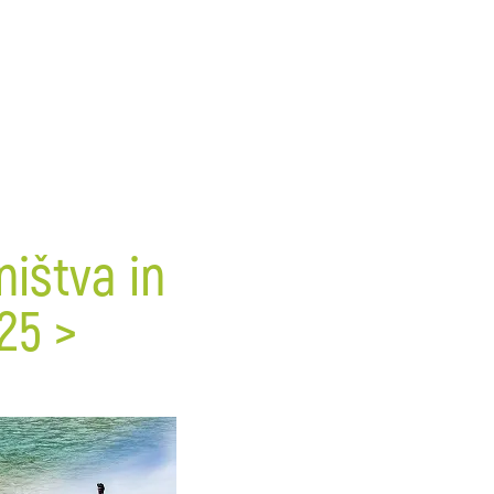
ištva in
25 >