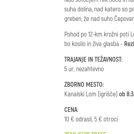
suha dolina, nad katero so p
greben, že nad suho Čepovan
Pohod po 12-km krožni poti L
bo kosilo in živa glasba -
Rezi
TRAJANJE IN TEŽAVNOST:
5 ur, nezahtevno
ZBORNO MESTO:
Kanalski Lom (igrišče)
ob 8:3
CENA
:
10 € odrasli, 5 € otroci