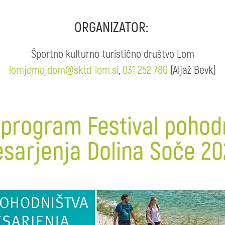
ORGANIZATOR:
Športno kulturno turistično društvo Lom
lomjemojdom@sktd-lom.si
,
031 252 786
(Aljaž Bevk)
 program Festival pohodn
esarjenja Dolina Soče 20