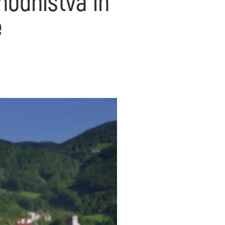
hodništva in
e