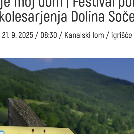
e moj dom | Festival po
kolesarjenja Dolina Soč
21. 9. 2025 / 08:30 / Kanalski lom / igrišče