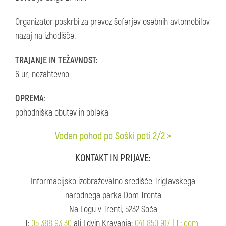
Organizator poskrbi za prevoz šoferjev osebnih avtomobilov
nazaj na izhodišče.
TRAJANJE IN TEŽAVNOST:
6 ur, nezahtevno
OPREMA
:
pohodniška obutev in obleka
Voden pohod po Soški poti 2/2 >
KONTAKT IN PRIJAVE:
Informacijsko izobraževalno središče Triglavskega
narodnega parka Dom Trenta
Na Logu v Trenti, 5232 Soča
T:
05 388 93 30
ali Edvin Kravanja:
041 850 917
| E:
dom-