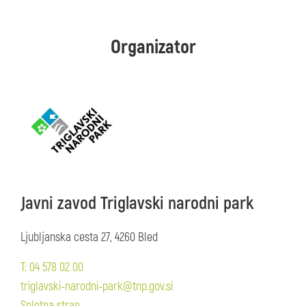
Organizator
Javni zavod Triglavski narodni park
Ljubljanska cesta 27, 4260 Bled
T: 04 578 02 00
triglavski-narodni-park@tnp.gov.si
Spletna stran