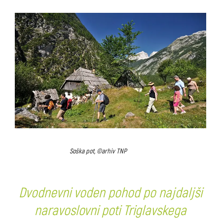
Soška pot, ©arhiv TNP
Dvodnevni voden pohod po najdaljši
naravoslovni poti Triglavskega