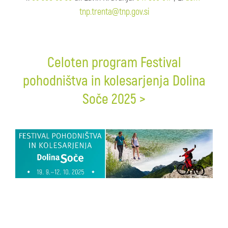
tnp.trenta@tnp.gov.si
Celoten program Festival
pohodništva in kolesarjenja Dolina
Soče 2025 >