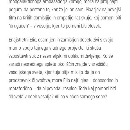
medgalaktičnega ambasadorja Zemlje, mora najprej najti
pogum, da postane to, kar že je: on sam. Pixarjev najnovejši
film na krilih domišljije in empatije raziskuje, kaj pomeni biti
"drugačen” – v vesolju, kjer to pomeni biti človek.
Enajstletni Elio, osamljen in zamišljen deček, živi s svojo
mamo, vodjo tajnega vladnega projekta, ki skuša
vzpostaviti stik z nezemeljskimi oblikami življenja. Ko se
zaradi nesrečnega spleta okoliščin znajde v središču
vesoljskega sveta, kjer tuja bitja mislijo, da je on
predstavnik človeštva, mora Elio najti glas – dobesedno in
metaforično – da bi povedal resnico. Toda kaj pomeni biti
"človek” v očeh vesolja? Ali pa v očeh samega sebe?