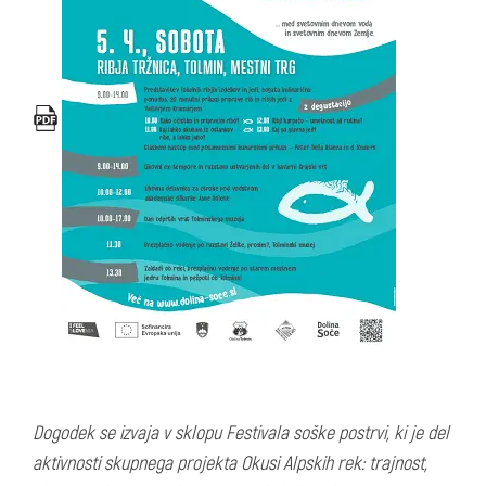
Dogodek se izvaja v sklopu Festivala soške postrvi, ki je del
aktivnosti skupnega projekta Okusi Alpskih rek: trajnost,