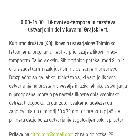
9.00–14.00
Likovni ex-tempore in razstava
ustvarjenih del v kavarni Grajski vrt
:
Kulturno društvo (KD) likovnih ustvarjalcev Tolmin
se
letošnjemu programu FeSP-a pridružuje z likovnim ex-
temporom. Ta bo v okviru Ribje tržnice potekal med 9. in 14.
uro, z začetkom in zaključkom na osrednjem prizorišču.
Brezplačno se ga lahko udeležite vsi, ki vam je likovno
ustvarjanje na prostem v veselje in izziv. Tehnika ustvarjanja
ni predpisana, morajo pa nastala likovna dela vsebinsko
ustrezati dogodku. Organizator vsakemu udeležencu
zagotovi platno dimenzij 50 x 70 cm ter hrano in pijačo. V
primeru dežja bo za ustvarjanje zagotovljen pokrit prostor.
Prijave na
dlutolmin@gmail.com
zbirajo do petka, 28.