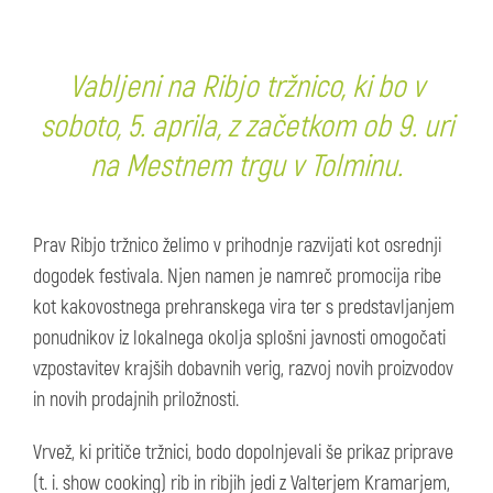
Vabljeni na Ribjo tržnico, ki bo v
soboto, 5. aprila, z začetkom ob 9. uri
na Mestnem trgu v Tolminu.
Prav Ribjo tržnico želimo v prihodnje razvijati kot osrednji
dogodek festivala. Njen namen je namreč promocija ribe
kot kakovostnega prehranskega vira ter s predstavljanjem
ponudnikov iz lokalnega okolja splošni javnosti omogočati
vzpostavitev krajših dobavnih verig, razvoj novih proizvodov
in novih prodajnih priložnosti.
Vrvež, ki pritiče tržnici, bodo dopolnjevali še prikaz priprave
(t. i. show cooking) rib in ribjih jedi z Valterjem Kramarjem,