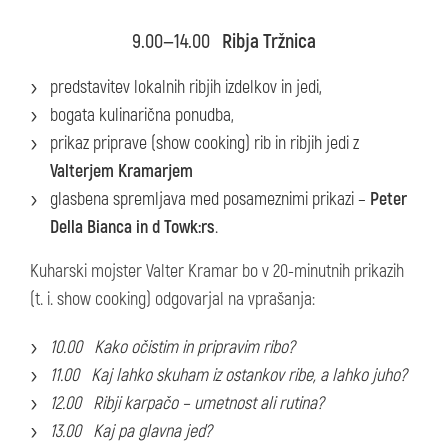
9.00—14.00
Ribja Tržnica
predstavitev lokalnih ribjih izdelkov in jedi,
bogata kulinarična ponudba,
prikaz priprave (show cooking) rib in ribjih jedi z
Valterjem Kramarjem
glasbena spremljava med posameznimi prikazi –
Peter
Della Bianca in d Towk:rs
.
Kuharski mojster Valter Kramar bo v 20-minutnih prikazih
(t. i. show cooking) odgovarjal na vprašanja:
10.00 Kako očistim in pripravim ribo?
11.00 Kaj lahko skuham iz ostankov ribe, a lahko juho?
12.00 Ribji karpačo – umetnost ali rutina?
13.00 Kaj pa glavna jed?