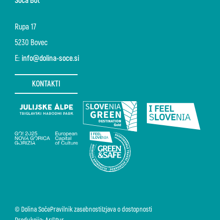
Soča Bot
Rupa 17
5230 Bovec
E:
info@dolina-soce.si
KONTAKTI
© Dolina Soče
Pravilnik zasebnosti
Izjava o dostopnosti