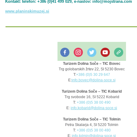
Kontakt: telefon: +386 (0)41 499 029, e-naslov: info@mojstrana.com
www.planinskimuzej.si
Turizem Dolina Soče – TIC Bovec
Trg golobarskih žrtev 22, SI 5230 Bovec
T:
+386 (0)5 30 29 647
E:
info.bovec@dolina-soce.si
Turizem Dolina Soče – TIC Kobarid
Trg svobode 16, SI 5222 Kobarid
T:
+386 (0)5 38 00 490
E:
info.kobarid@dolina-soce.si
Turizem Dolina Soče – TIC Tolmin
Petra Skalarja 4, SI 5220 Tolmin
T:
+386 (0)5 38 00 480
E:
info.tolmin@dolina-soce.si