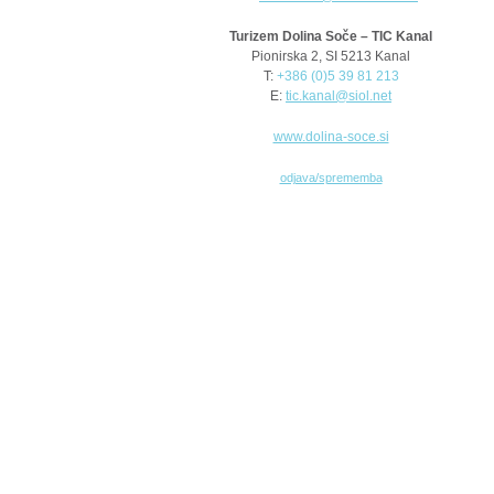
Turizem Dolina Soče – TIC Kanal
Pionirska 2, SI 5213 Kanal
T:
+386 (0)5 39 81 213
E:
tic.kanal@siol.net
www.dolina-soce.si
odjava/sprememba