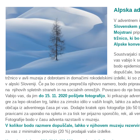
Alpska ad
V adventnem 
Slovenskem 
Mojstrani
prip
tržnico, ki 
Alpske konven
Soustvarjalci s
vas vabijo k s
bodo epidemio
dopuščale, bod
tržnico v avli muzeja z dobrotami in domačimi rokodelskimi izdelki, ki so 
v alpski Sloveniji. Če pa bo corona preprečila njihovo namero, bodo pripravi
na njihovih spletnih straneh in na socialnih omrežjih. Povezavo do nje boste
Vabijo vas, da jim
do 15. 11. 2020 pošljete fotografijo
, ki prikazuje adve
gre za lepo okrašen trg, lahko za zimsko idilo v vaših krajih, lahko za adv
običaja iz adventnega časa pri vas. Dodajte kratek opis fotografije (do 50 
pravicami za uporabo na spletu in za tisk ter prijazno sporočilo, rek, ali ve
Fotografije bodo v času adventa razstavili v muzeju.
V kolikor bodo razmere dopuščale, lahko v njihovem muzeju rezervir
za vas z minimalno provizijo (20 %) prodajali vaše izdelke.