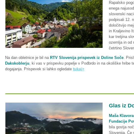
Rapalsko pogod
enega najusod
slovenski naci
podpisali 12.
določitvijo m
in Kraljevino It
kar tretjina s
ozemlja in od 
četrtino Slove
Na dan obletnice je bil na
RTV Slovenija prispevek iz Doline Soče
. Pris
Dakskoblerju
, ki vas v prispevku popelje v Podbrdo in na okoliške hribe 
dogajanja. Prispevek si lahko ogledate
tukaj>
Glas iz D
Maša Klavora,
Fundacije Po
bila gostja n
Slovenija. Če s